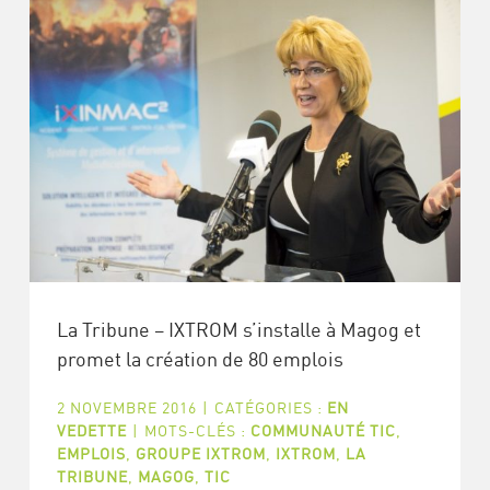
La Tribune – IXTROM s’installe à Magog et
promet la création de 80 emplois
2 NOVEMBRE 2016
|
CATÉGORIES :
EN
VEDETTE
|
MOTS-CLÉS :
COMMUNAUTÉ TIC
,
EMPLOIS
,
GROUPE IXTROM
,
IXTROM
,
LA
TRIBUNE
,
MAGOG
,
TIC