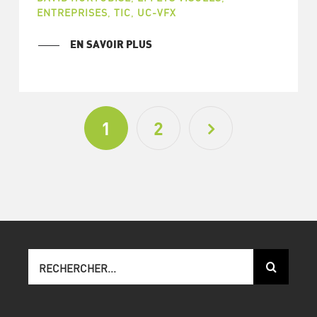
ENTREPRISES
,
TIC
,
UC-VFX
EN SAVOIR PLUS
1
2
Recherche
sur
le
site