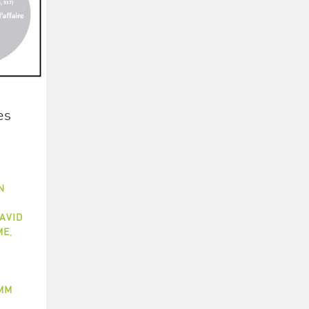
es
N
AVID
ME
,
AMM