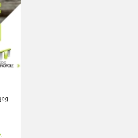
gog
E
,