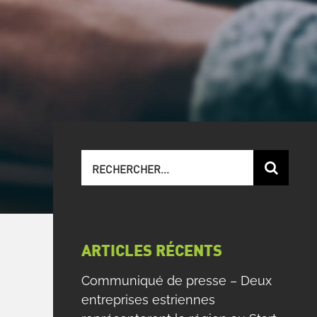
Recherche
sur
le
site
:
ARTICLES RÉCENTS
Communiqué de presse – Deux
entreprises estriennes