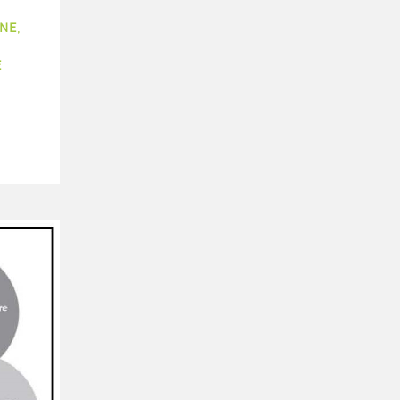
NE
,
E