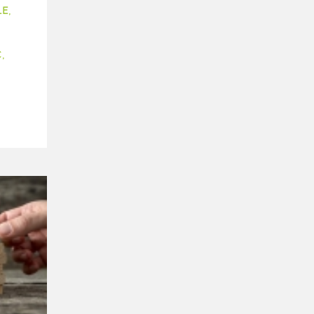
LE
,
C
,