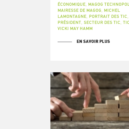
ÉCONOMIQUE
,
MAGOG TECHNOPO
MAIRESSE DE MAGOG
,
MICHEL
LAMONTAGNE
,
PORTRAIT DES TIC
,
PRÉSIDENT
,
SECTEUR DES TIC
,
TI
VICKI MAY HAMM
EN SAVOIR PLUS