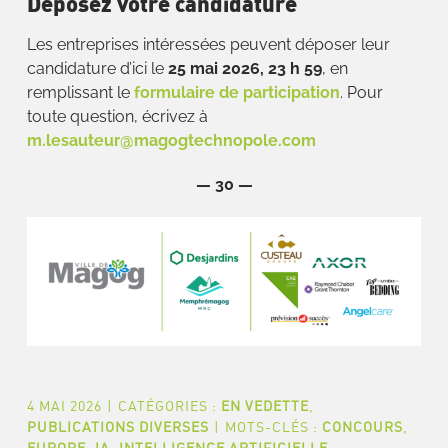
Déposez votre candidature
Les entreprises intéressées peuvent déposer leur
candidature d’ici le
25 mai 2026, 23 h 59
, en
remplissant le
formulaire de participation
. Pour
toute question, écrivez à
m.lesauteur@magogtechnopole.com
— 30 —
4 MAI 2026
|
CATÉGORIES :
EN VEDETTE
,
PUBLICATIONS DIVERSES
|
MOTS-CLÉS :
CONCOURS
,
EUROPE
,
IA
,
INTELLIGENCE ARTIFICIELLE
,