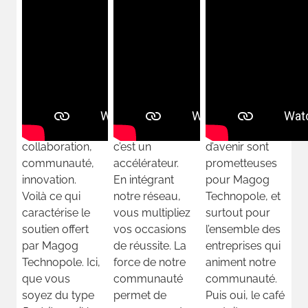
Dynamisme,
Magog
Les
ouverture,
Technopole,
perspectives
collaboration,
c’est un
d’avenir sont
communauté,
accélérateur.
prometteuses
innovation.
En intégrant
pour Magog
Voilà ce qui
notre réseau,
Technopole, et
caractérise le
vous multipliez
surtout pour
soutien offert
vos occasions
l’ensemble des
par Magog
de réussite. La
entreprises qui
Technopole. Ici,
force de notre
animent notre
que vous
communauté
communauté.
soyez du type
permet de
Puis oui, le café