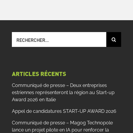
Recherche
sur
le
site
:
ARTICLES RÉCENTS
Communiqué de presse – Deux entreprises
estriennes représenteront la région au Start-up
Award 2026 en Italie
Appel de candidatures START-UP AWARD 2026
Communiqué de presse – Magog Technopole
lance un projet pilote en IA pour renforcer la