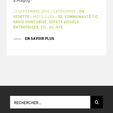
à Magog!
12 SEPTEMBRE 2016
|
CATÉGORIES :
EN
VEDETTE
|
MOTS-CLÉS :
3D
,
COMMUNAUTÉ TIC
,
DAVID HURTUBISE
,
EFFETS VISUELS
,
ENTREPRISES
,
TIC
,
UC-VFX
EN SAVOIR PLUS
Recherche
sur
le