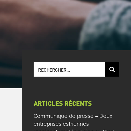
Recherche
sur
le
site
:
ARTICLES RÉCENTS
Communiqué de presse – Deux
entreprises estriennes