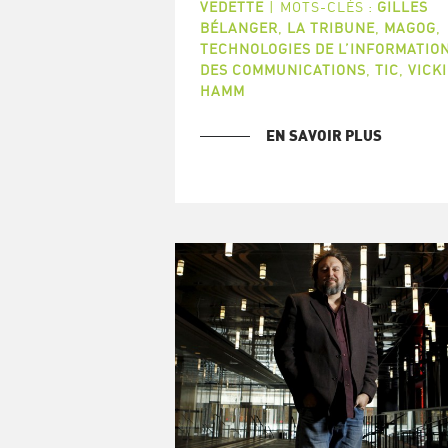
VEDETTE
|
MOTS-CLÉS :
GILLES
BÉLANGER
,
LA TRIBUNE
,
MAGOG
,
TECHNOLOGIES DE L’INFORMATION
DES COMMUNICATIONS
,
TIC
,
VICK
HAMM
EN SAVOIR PLUS