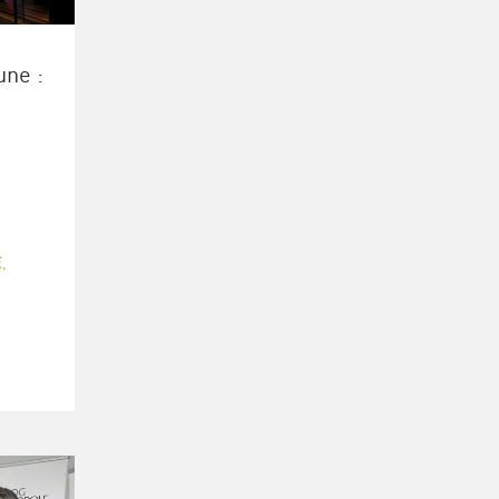
une :
E
,