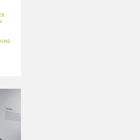
EB
,
N
KING