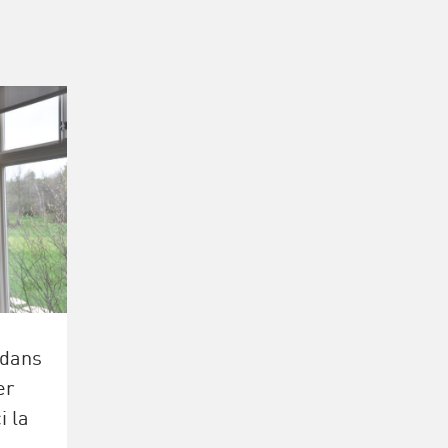
 dans
er
i la