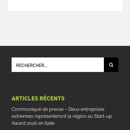
Recherche
sur
le
site
:
ARTICLES RÉCENTS
Communiqué de presse – Deux entreprises
estriennes représenteront la région au Start-up
Award 2026 en Italie