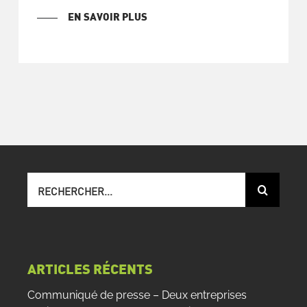
EN SAVOIR PLUS
Recherche
sur
le
site
:
ARTICLES RÉCENTS
Communiqué de presse – Deux entreprises