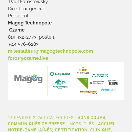
Paul Forostowsky
Directeur général
Président
Magog Technopole
Czame
819 432-2773, poste 1
514 576-6283
m.lesauteur@magogtechnopole.com
foros@czame.live
16 FÉVRIER 2026
|
CATÉGORIES :
BONS COUPS
,
COMMUNIQUÉS DE PRESSE
|
MOTS-CLÉS :
ACCUEIL
NOTRE-DAME
,
AÎNÉS
,
CERTIFICATION
,
CLINIQUE
,