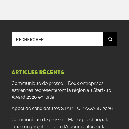
Recherche
sur
le
site
:
ARTICLES RÉCENTS
Communiqué de presse – Deux entreprises
estriennes représenteront la région au Start-up
Award 2026 en Italie
Appel de candidatures START-UP AWARD 2026
Communiqué de presse – Magog Technopole
lance un projet pilote en IA pour renforcer la