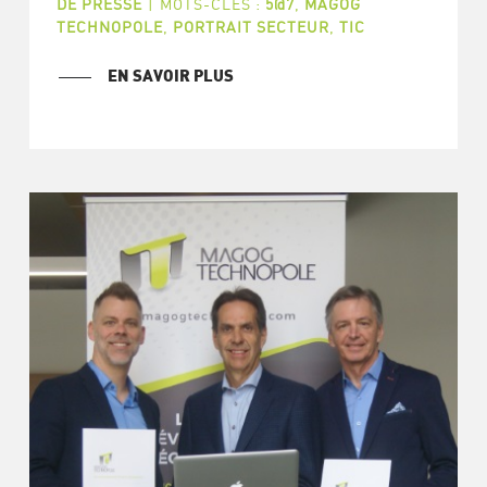
DE PRESSE
|
MOTS-CLÉS :
5@7
,
MAGOG
TECHNOPOLE
,
PORTRAIT SECTEUR
,
TIC
EN SAVOIR PLUS