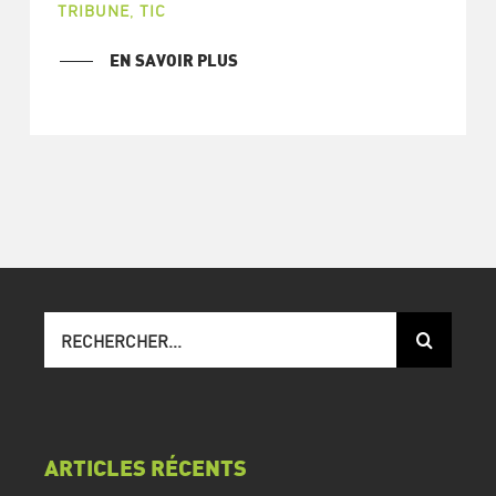
TRIBUNE
,
TIC
EN SAVOIR PLUS
Recherche
sur
le
site
:
ARTICLES RÉCENTS