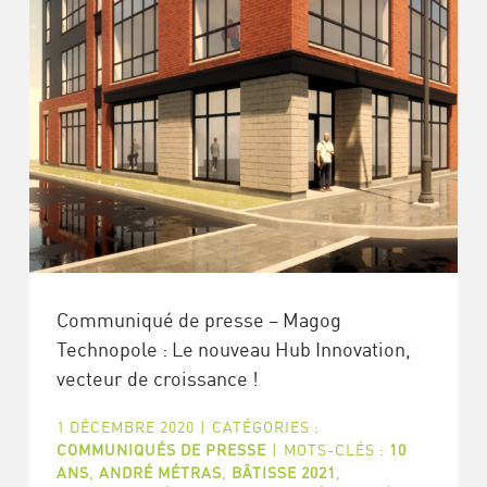
Communiqué de presse – Magog
Technopole : Le nouveau Hub Innovation,
vecteur de croissance !
1 DÉCEMBRE 2020
|
CATÉGORIES :
COMMUNIQUÉS DE PRESSE
|
MOTS-CLÉS :
10
ANS
,
ANDRÉ MÉTRAS
,
BÂTISSE 2021
,