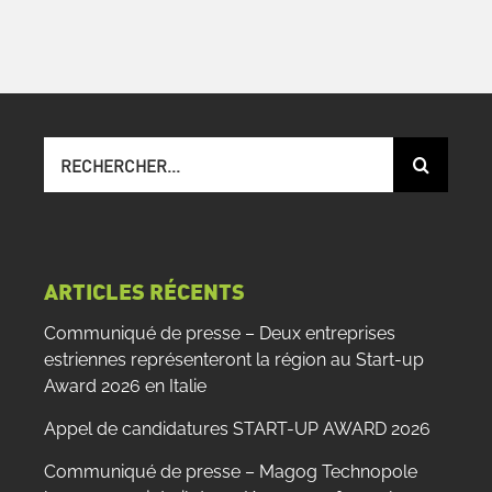
Recherche
sur
le
site
:
ARTICLES RÉCENTS
Communiqué de presse – Deux entreprises
estriennes représenteront la région au Start-up
Award 2026 en Italie
Appel de candidatures START-UP AWARD 2026
Communiqué de presse – Magog Technopole