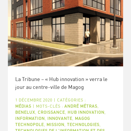
La Tribune – « Hub innovation » verra le
jour au centre-ville de Magog
1 DÉCEMBRE 2020
|
CATÉGORIES :
MÉDIAS
|
MOTS-CLÉS :
ANDRÉ MÉTRAS
,
BENELUX
,
CROISSANCE
,
HUB INNOVATION
,
INFORMATION
,
INNOVANTE
,
MAGOG
TECHNOPOLE
,
MISSION
,
TECHNOLOGIES
,
TECHNOLOGIES DE L'INFORMATION ET DES