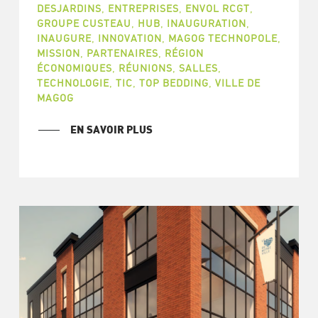
DESJARDINS
,
ENTREPRISES
,
ENVOL RCGT
,
GROUPE CUSTEAU
,
HUB
,
INAUGURATION
,
INAUGURE
,
INNOVATION
,
MAGOG TECHNOPOLE
,
MISSION
,
PARTENAIRES
,
RÉGION
ÉCONOMIQUES
,
RÉUNIONS
,
SALLES
,
TECHNOLOGIE
,
TIC
,
TOP BEDDING
,
VILLE DE
MAGOG
EN SAVOIR PLUS