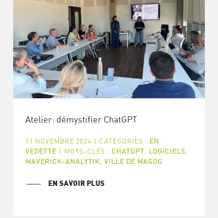
Atelier: démystifier ChatGPT
11 NOVEMBRE 2024
|
CATÉGORIES :
EN
VEDETTE
|
MOTS-CLÉS :
CHATGPT
,
LOGICIELS
,
MAVERICK-ANALYTIK
,
VILLE DE MAGOG
EN SAVOIR PLUS