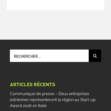
Recherche
sur
le
site
:
ARTICLES RÉCENTS
Communiqué de presse – Deux entreprises
estriennes représenteront la région au Start-up
Award 2026 en Italie