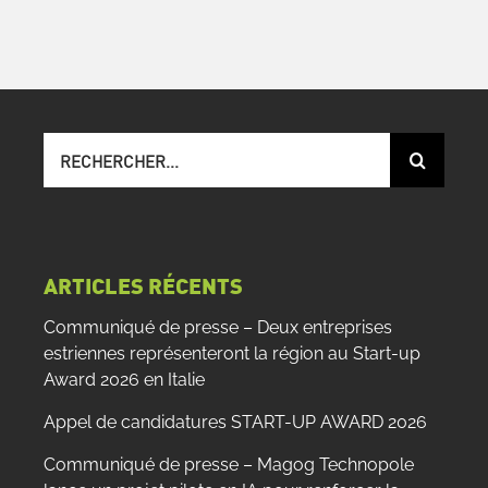
Recherche
sur
le
site
:
ARTICLES RÉCENTS
Communiqué de presse – Deux entreprises
estriennes représenteront la région au Start-up
Award 2026 en Italie
Appel de candidatures START-UP AWARD 2026
Communiqué de presse – Magog Technopole