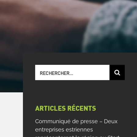
Recherche
sur
le
site
:
ARTICLES RÉCENTS
Communiqué de presse – Deux
entreprises estriennes