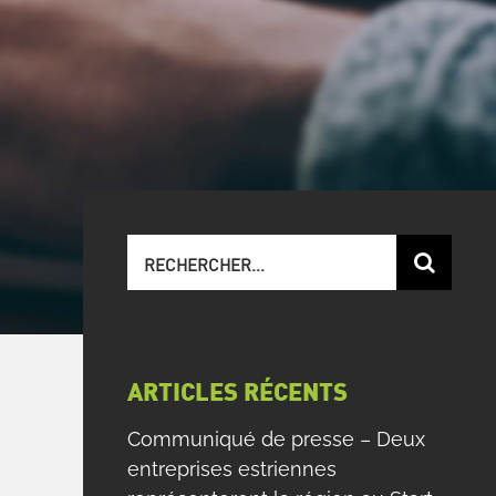
Recherche
sur
le
site
:
ARTICLES RÉCENTS
Communiqué de presse – Deux
entreprises estriennes