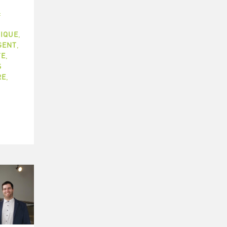
:
,
SIQUE
,
GENT
,
TE
,
S
RE
,