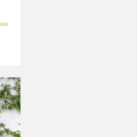
,
TION
,