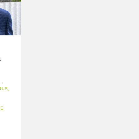
a
 :
RUS
,
E