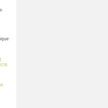
s
sique
,
É
,
ECTE
,
NO