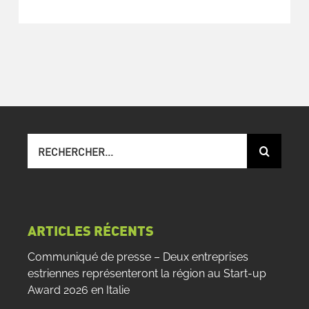
Recherche
sur
le
site
:
ARTICLES RÉCENTS
Communiqué de presse – Deux entreprises
estriennes représenteront la région au Start-up
Award 2026 en Italie