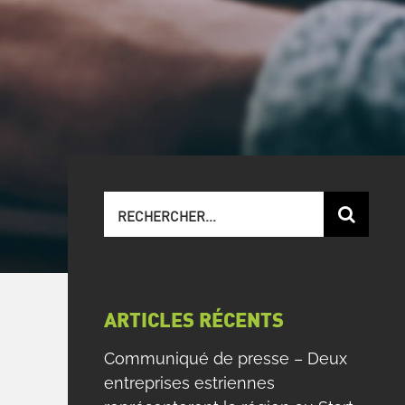
Recherche
sur
le
site
:
ARTICLES RÉCENTS
Communiqué de presse – Deux
entreprises estriennes