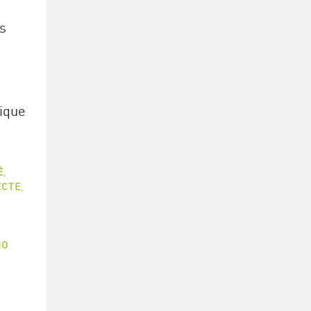
s
sique
,
É
,
ECTE
,
NO