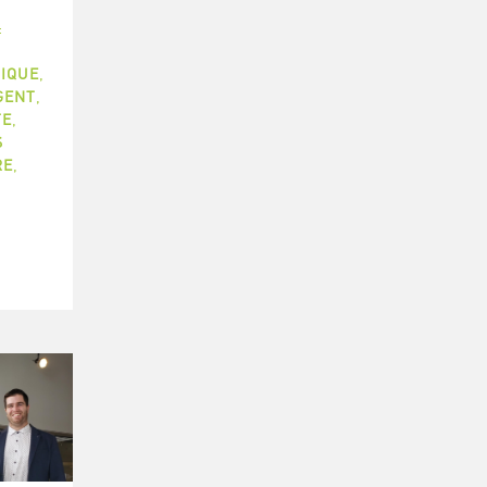
:
,
SIQUE
,
GENT
,
TE
,
S
RE
,