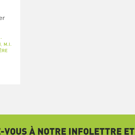
er
-
N
,
M.I.
IÈRE
VOUS À NOTRE INFOLETTRE ET