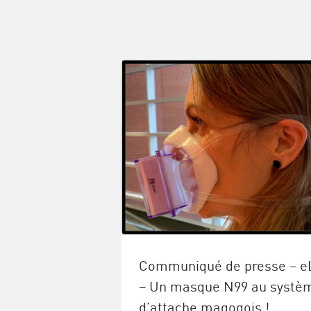
Communiqué de presse – e
– Un masque N99 au systè
d’attache magogois !