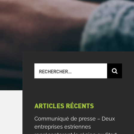
Recherche
sur
le
site
:
ARTICLES RÉCENTS
Communiqué de presse – Deux
entreprises estriennes