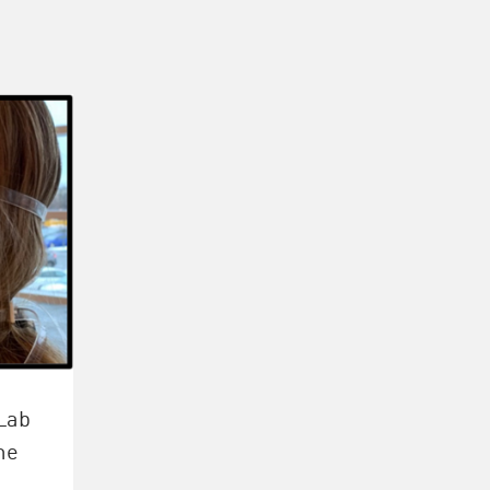
Lab
me