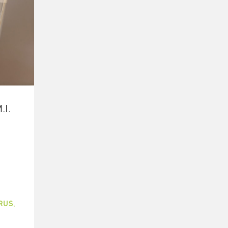
.I.
RUS
,