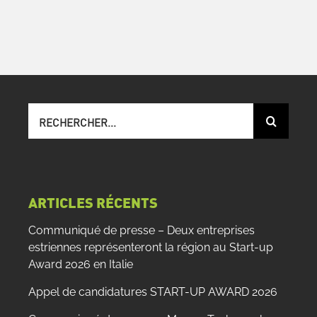
Recherche
sur
le
site
:
ARTICLES RÉCENTS
Communiqué de presse – Deux entreprises
estriennes représenteront la région au Start-up
Award 2026 en Italie
Appel de candidatures START-UP AWARD 2026