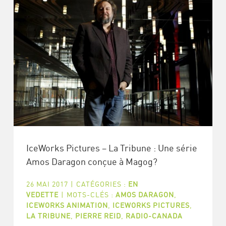
IceWorks Pictures – La Tribune : Une série
Amos Daragon conçue à Magog?
26 MAI 2017
|
CATÉGORIES :
EN
VEDETTE
|
MOTS-CLÉS :
AMOS DARAGON
,
ICEWORKS ANIMATION
,
ICEWORKS PICTURES
,
LA TRIBUNE
,
PIERRE REID
,
RADIO-CANADA