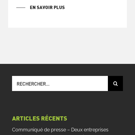
EN SAVOIR PLUS
Recherche
sur
le
site
:
ARTICLES RÉCENTS
Communiqué de presse – Deux entreprises