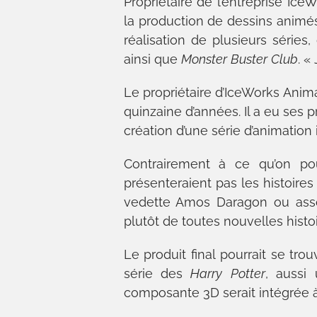
Propriétaire de l’entreprise Ic
la production de dessins animés.
réalisation de plusieurs séries
ainsi que
Monster
Buster
Club
. «
Le propriétaire d’IceWorks Anim
quinzaine d’années. Il a eu ses
création d’une série d’animation i
Contrairement à ce qu’on pou
présenteraient pas les histoir
vedette Amos Daragon ou associ
plutôt de toutes nouvelles histoi
Le produit final pourrait se tr
série des
Harry
Potter
, aussi
composante 3D serait intégrée à