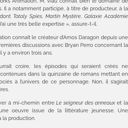
eWorks Animation, M. Viau connaît bien le domaine d
 Il a notamment participé, à titre de producteur, à l
, dont
Totaly Spies
,
Martin
Mystère
,
Galaxie
Académi
 J’ai une très belle expertise », assure-t-il.
ation connaît le créateur d’Amos Daragon depuis un
 premières discussions avec Bryan Perro concernant l
l y a environ trois ans.
rrait croire, les épisodes qui seraient créés n
es contenues dans la quinzaine de romans mettant e
és à l’univers de ce personnage. Non, il s’agirai
res.
ouver à mi-chemin entre
Le seigneur des anneaux
et l
 une oeuvre issue de la littérature jeunesse. Un
 la production.