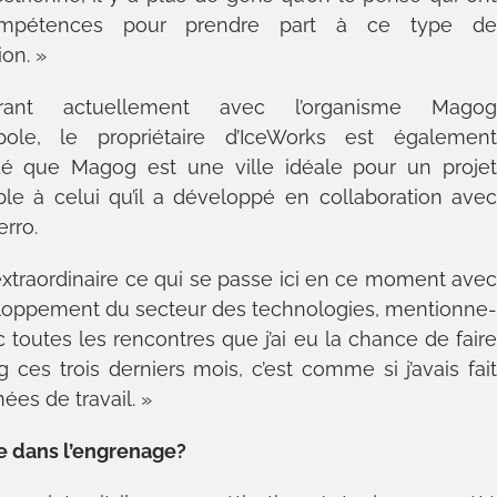
mpétences pour prendre part à ce type d
on. »
orant actuellement avec l’organisme Mago
pole, le propriétaire d’IceWorks est égalemen
é que Magog est une ville idéale pour un proje
le à celui qu’il a développé en collaboration ave
rro.
 extraordinaire ce qui se passe ici en ce moment ave
loppement du secteur des technologies, mentionne
ec toutes les rencontres que j’ai eu la chance de fair
 ces trois derniers mois, c’est comme si j’avais fai
nées de travail. »
e dans l’engrenage?