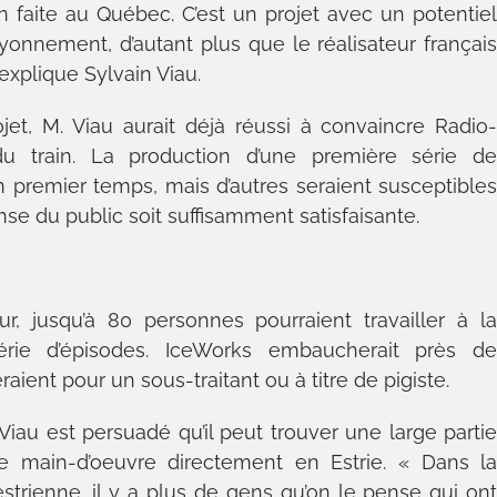
n faite au Québec. C’est un projet avec un potentie
onnement, d’autant plus que le réalisateur françai
explique Sylvain Viau.
jet, M. Viau aurait déjà réussi à convaincre Radio
 train. La production d’une première série d
 premier temps, mais d’autres seraient susceptible
se du public soit suffisamment satisfaisante.
ur, jusqu’à 80 personnes pourraient travailler à l
érie d’épisodes. IceWorks embaucherait près d
ient pour un sous-traitant ou à titre de pigiste.
Viau est persuadé qu’il peut trouver une large parti
e main-d’oeuvre directement en Estrie. « Dans l
estrienne, il y a plus de gens qu’on le pense qui on