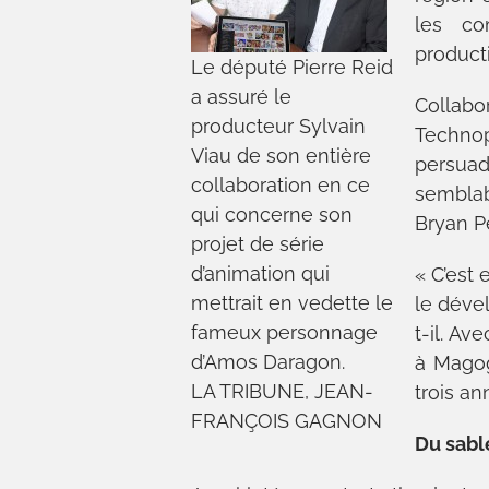
les co
producti
Le député Pierre Reid
a assuré le
Collab
producteur Sylvain
Techno
Viau de son entière
persuad
collaboration en ce
semblab
qui concerne son
Bryan Pe
projet de série
d’animation qui
« C’est
mettrait en vedette le
le déve
fameux personnage
t-il. Av
d’Amos Daragon.
à Magog
LA TRIBUNE, JEAN-
trois an
FRANÇOIS GAGNON
Du sabl