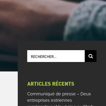
Recherche
sur
le
site
:
ARTICLES RÉCENTS
Communiqué de presse – Deux
entreprises estriennes