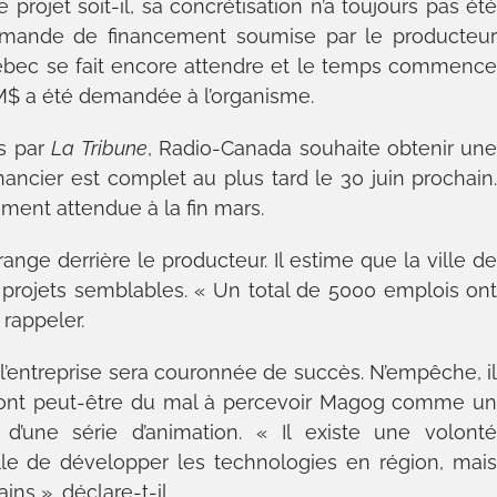
 projet soit-il, sa concrétisation n’a toujours pas ét
emande de financement soumise par le producteu
bec se fait encore attendre et le temps commenc
$ a été demandée à l’organisme.
es par
La
Tribune
, Radio-Canada souhaite obtenir un
ancier est complet au plus tard le 30 juin prochain
ment attendue à la fin mars.
range derrière le producteur. Il estime que la ville d
projets semblables. « Un total de 5000 emplois on
 rappeler.
 l’entreprise sera couronnée de succès. N’empêche, i
s ont peut-être du mal à percevoir Magog comme u
 d’une série d’animation. « Il existe une volont
lle de développer les technologies en région, mai
ns », déclare-t-il.