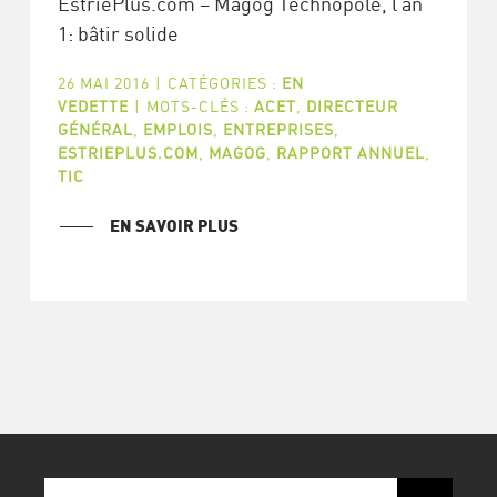
EstriePlus.com – Magog Technopole, l’an
1: bâtir solide
26 MAI 2016
|
CATÉGORIES :
EN
VEDETTE
|
MOTS-CLÉS :
ACET
,
DIRECTEUR
GÉNÉRAL
,
EMPLOIS
,
ENTREPRISES
,
ESTRIEPLUS.COM
,
MAGOG
,
RAPPORT ANNUEL
,
TIC
EN SAVOIR PLUS
Recherche