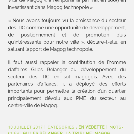
Ville de Magog « a remporté le pari fait en 2009 en
investissant dans Magog technopole ».
« Nous avons toujours vu la croissance du secteur
des TIC comme une opportunité de développement,
de positionnement et de promotion plus
qu’intéressante pour notre ville », déclare-t-elle, en
saluant l’apport de Magog technopole.
Il faut aussi rappeler la contribution de l’homme
d’affaires Gilles Bélanger au développement du
secteur des TIC en sol magogois. Avec des
partenaires d’affaires, il a déployé des efforts
importants pour permettre la création d’un quartier
principalement dévolu aux PME du secteur au
centre-ville de Magog.
10 JUILLET 2017
|
CATÉGORIES :
EN VEDETTE
|
MOTS-
CLÉS :
GILLES BÉLANGER
,
LA TRIBUNE
,
MAGOG
,