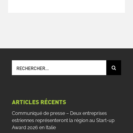
Recherche
sur
le
site
:
ARTICLES RÉCENTS
Communiqué de presse – Deux entreprises
estriennes représenteront la région au Start-up
Award 2026 en Italie