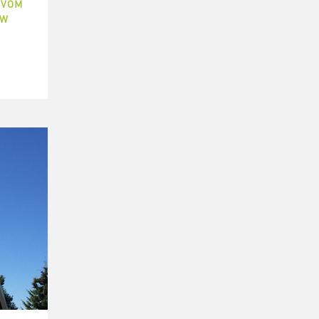
OVOM
OW