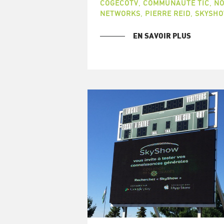
COGECOTV
,
COMMUNAUTÉ TIC
,
N
NETWORKS
,
PIERRE REID
,
SKYSH
EN SAVOIR PLUS