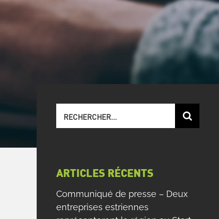
Recherche
sur
le
site
:
ARTICLES RÉCENTS
Communiqué de presse – Deux
entreprises estriennes