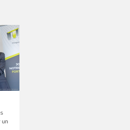
ds
 un
–