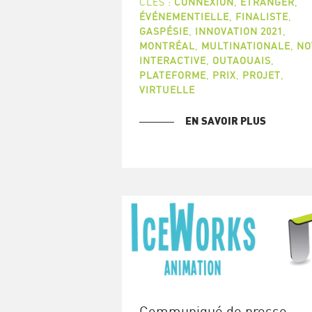
CLÉS :
CONNEXION
,
ÉTRANGER
,
ÉVÉNEMENTIELLE
,
FINALISTE
,
GASPÉSIE
,
INNOVATION 2021
,
MONTRÉAL
,
MULTINATIONALE
,
NO
INTERACTIVE
,
OUTAOUAIS
,
PLATEFORME
,
PRIX
,
PROJET
,
VIRTUELLE
EN SAVOIR PLUS
Communiqué de presse –