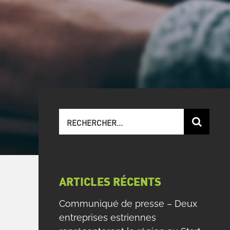
Recherche
sur
le
site
:
ARTICLES RÉCENTS
Communiqué de presse – Deux
entreprises estriennes