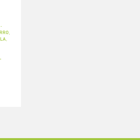
-
ERRO
,
LA
,
-