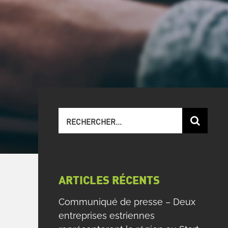
Recherche
sur
le
site
:
ARTICLES RÉCENTS
Communiqué de presse – Deux
entreprises estriennes