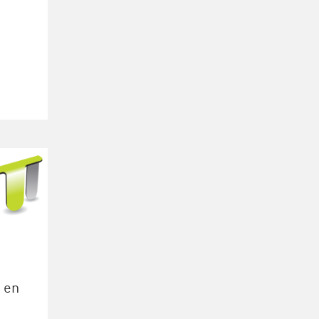
,
 en