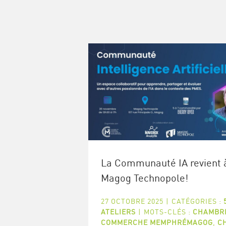
La Communauté IA revient 
Magog Technopole!
27 OCTOBRE 2025
|
CATÉGORIES :
ATELIERS
|
MOTS-CLÉS :
CHAMBR
COMMERCHE MEMPHRÉMAGOG
,
C