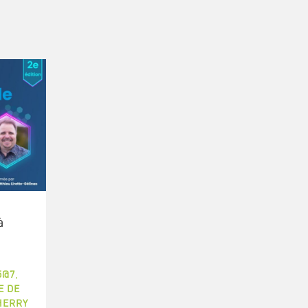
à
5@7
,
E DE
HERRY