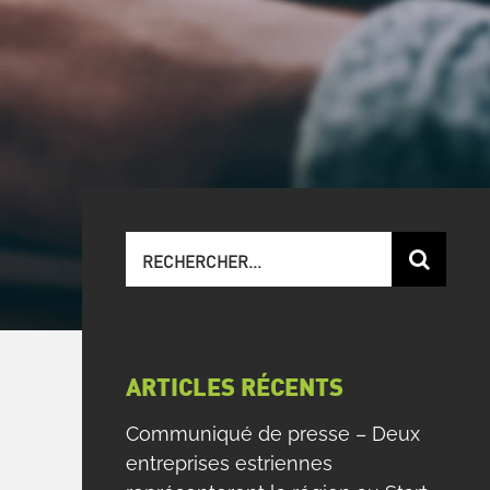
Recherche
sur
le
site
:
ARTICLES RÉCENTS
Communiqué de presse – Deux
entreprises estriennes