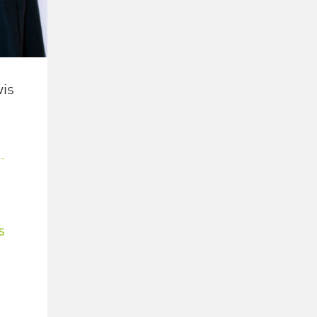
is
-
S