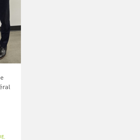
me
éral
UE
,