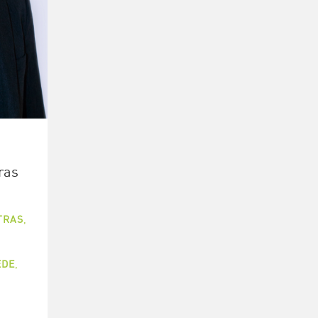
ras
TRAS
,
ÈDE
,