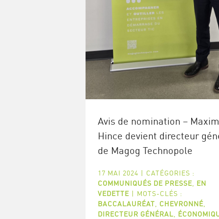
Avis de nomination – Maxi
Hince devient directeur gén
de Magog Technopole
17 MAI 2024
|
CATÉGORIES :
COMMUNIQUÉS DE PRESSE
,
EN
VEDETTE
|
MOTS-CLÉS :
BACCALAURÉAT
,
CHEVRONNÉ
,
DIRECTEUR GÉNÉRAL
,
ÉCONOMIQ