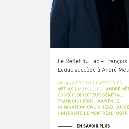
Le Reflet du Lac – François
Leduc succède à André Mét
20 JANVIER 2021
|
CATÉGORIES :
MÉDIAS
|
MOTS-CLÉS :
ANDRÉ MÉ
COGECO
,
DIRECTEUR GÉNÉRAL
,
FRANÇOIS LEDUC
,
JOUVENCE
,
NOMINATION
,
OWL'S HEAD
,
SUCC
UNIVERSITÉ DE MONTRÉAL
,
UQTR
EN SAVOIR PLUS