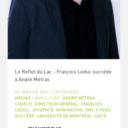
Le Reflet du Lac – François Leduc succède
à André Métras
20 JANVIER 2021
|
CATÉGORIES :
MÉDIAS
|
MOTS-CLÉS :
ANDRÉ MÉTRAS
,
COGECO
,
DIRECTEUR GÉNÉRAL
,
FRANÇOIS
LEDUC
,
JOUVENCE
,
NOMINATION
,
OWL'S HEAD
,
SUCCÈDE
,
UNIVERSITÉ DE MONTRÉAL
,
UQTR