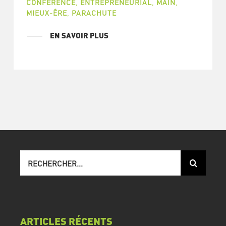
CONFÉRENCE
,
ENTREPRENEURIAL
,
MAIN
,
MIEUX-ÊRE
,
PARACHUTE
EN SAVOIR PLUS
Recherche
sur
le
site
:
ARTICLES RÉCENTS