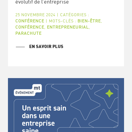
évolutif de l’entreprise
25 NOVEMBRE 2024
|
CATÉGORIES :
CONFÉRENCE
|
MOTS-CLÉS :
BIEN-ÊTRE
,
CONFÉRENCE
,
ENTREPRENEURIAL
,
PARACHUTE
EN SAVOIR PLUS