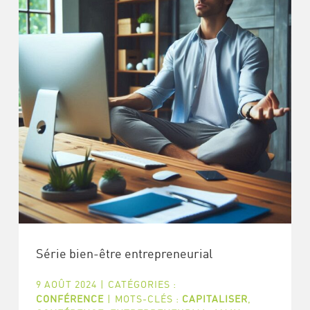
Série bien-être entrepreneurial
9 AOÛT 2024
|
CATÉGORIES :
CONFÉRENCE
|
MOTS-CLÉS :
CAPITALISER
,