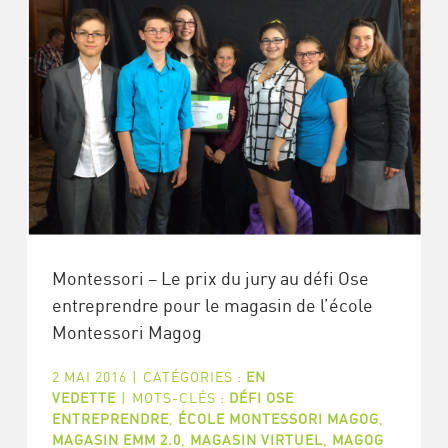
Montessori – Le prix du jury au défi Ose
entreprendre pour le magasin de l’école
Montessori Magog
2 MAI 2016
|
CATÉGORIES :
EN
VEDETTE
|
MOTS-CLÉS :
DÉFI OSE
ENTREPRENDRE
,
ÉCOLE MONTESSORI MAGOG
,
MAGASIN EMM 2.0
,
MAGASIN VIRTUEL
,
MAGOG