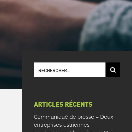
Recherche
sur
le
site
:
ARTICLES RÉCENTS
Communiqué de presse – Deux
entreprises estriennes