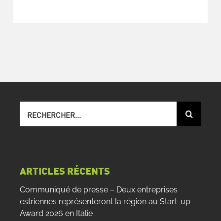
Recherche
sur
le
site
:
ARTICLES RÉCENTS
Communiqué de presse – Deux entreprises
estriennes représenteront la région au Start-up
Award 2026 en Italie