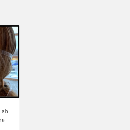
Lab
me