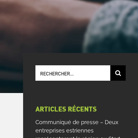
Recherche
sur
le
site
:
ARTICLES RÉCENTS
Communiqué de presse – Deux
entreprises estriennes