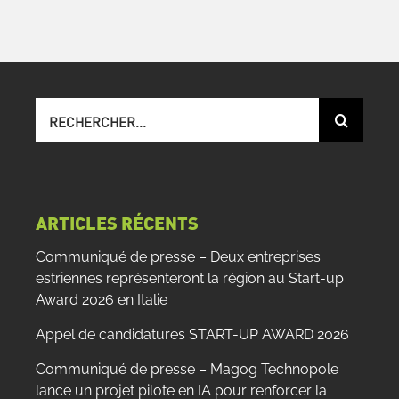
Recherche
sur
le
site
:
ARTICLES RÉCENTS
Communiqué de presse – Deux entreprises
estriennes représenteront la région au Start-up
Award 2026 en Italie
Appel de candidatures START-UP AWARD 2026
Communiqué de presse – Magog Technopole
lance un projet pilote en IA pour renforcer la