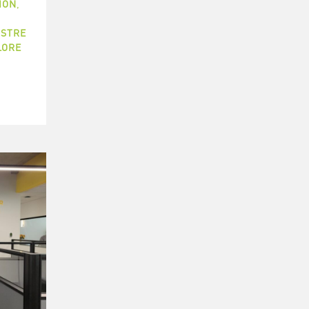
ION
,
ISTRE
LORE