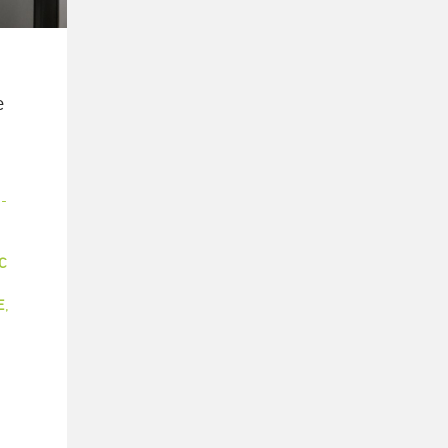
e
-
C
E
,