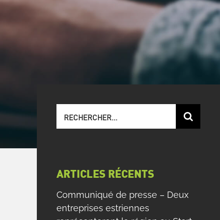
Recherche
sur
le
site
:
ARTICLES RÉCENTS
Communiqué de presse – Deux
entreprises estriennes