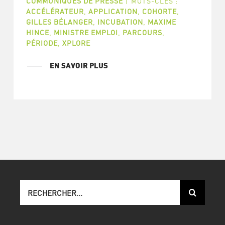
COMMUNIQUÉS DE PRESSE
|
MOTS-CLÉS :
ACCÉLÉRATEUR
,
APPLICATION
,
COHORTE
,
GILLES BÉLANGER
,
INCUBATION
,
MAXIME
HINCE
,
MINISTRE EMPLOI
,
PARCOURS
,
PÉRIODE
,
XPLORE
EN SAVOIR PLUS
Recherche
sur
le
site