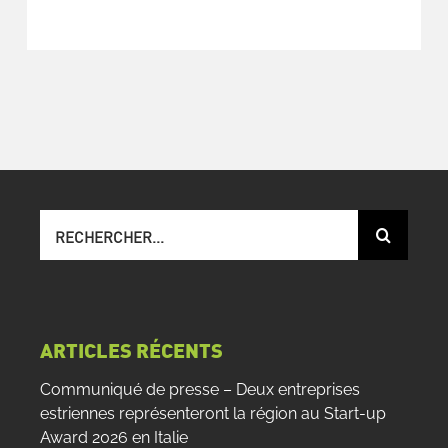
Recherche
sur
le
site
:
ARTICLES RÉCENTS
Communiqué de presse – Deux entreprises
estriennes représenteront la région au Start-up
Award 2026 en Italie