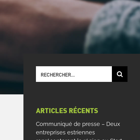
Recherche
sur
le
site
:
ARTICLES RÉCENTS
Communiqué de presse – Deux
entreprises estriennes