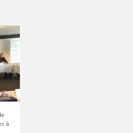
de
ec à