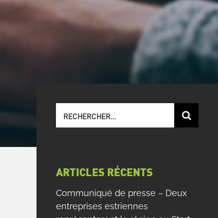
Recherche
sur
le
site
:
ARTICLES RÉCENTS
Communiqué de presse – Deux
entreprises estriennes