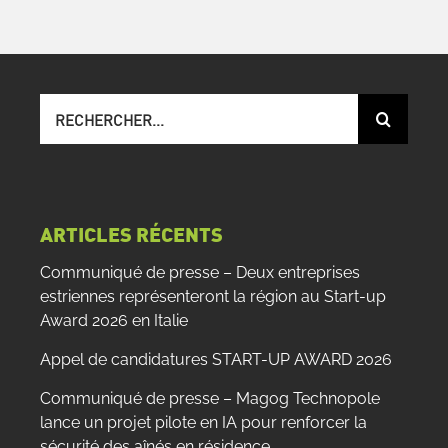
Recherche
sur
le
site
:
ARTICLES RÉCENTS
Communiqué de presse – Deux entreprises
estriennes représenteront la région au Start-up
Award 2026 en Italie
Appel de candidatures START-UP AWARD 2026
Communiqué de presse – Magog Technopole
lance un projet pilote en IA pour renforcer la
sécurité des aînés en résidence