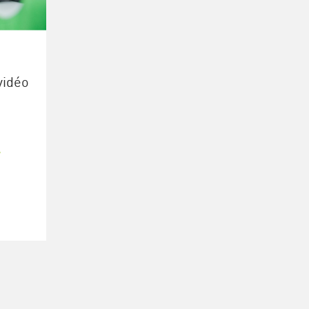
vidéo
,