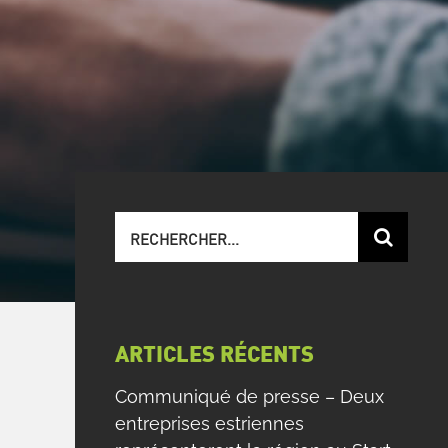
Recherche
sur
le
site
:
ARTICLES RÉCENTS
Communiqué de presse – Deux
entreprises estriennes