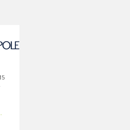
15
e
-