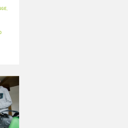
NGE
,
O