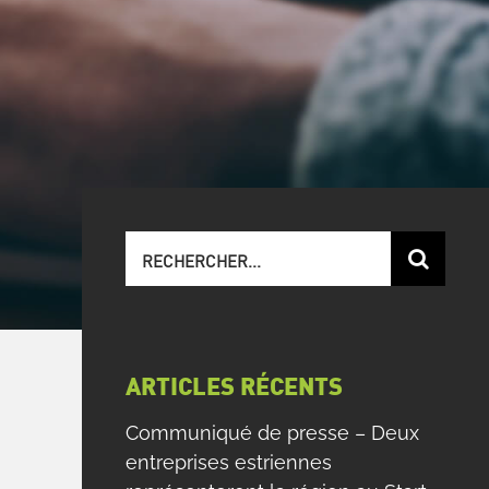
Recherche
sur
le
site
:
ARTICLES RÉCENTS
Communiqué de presse – Deux
entreprises estriennes