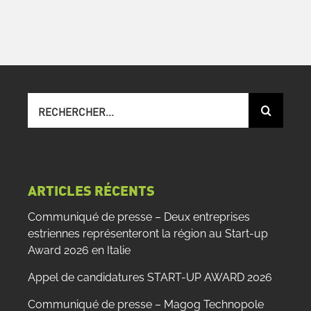
Recherche
sur
le
site
:
ARTICLES RÉCENTS
Communiqué de presse – Deux entreprises
estriennes représenteront la région au Start-up
Award 2026 en Italie
Appel de candidatures START-UP AWARD 2026
Communiqué de presse – Magog Technopole