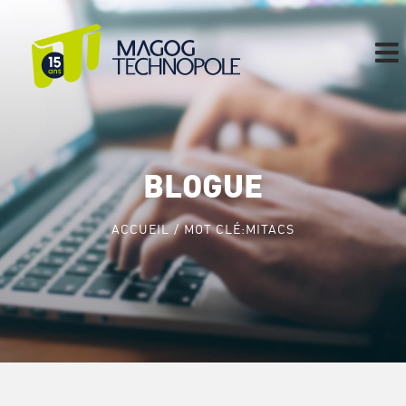
Skip
to
content
BLOGUE
ACCUEIL
MOT CLÉ:
MITACS