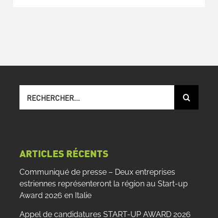
Recherche
sur
le
site
:
ARTICLES RÉCENTS
Communiqué de presse – Deux entreprises
estriennes représenteront la région au Start-up
Award 2026 en Italie
Appel de candidatures START-UP AWARD 2026