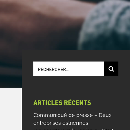
Recherche
sur
le
site
:
ARTICLES RÉCENTS
Communiqué de presse – Deux
entreprises estriennes