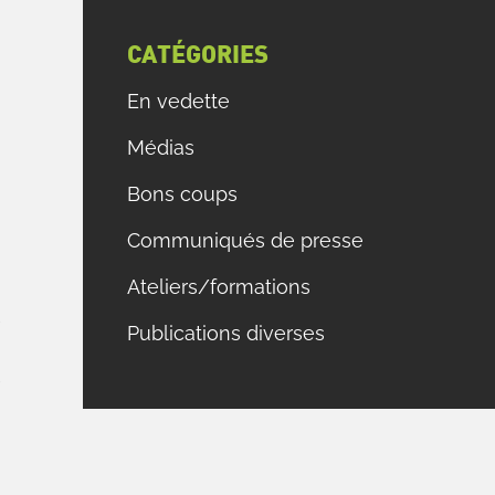
e
à
CATÉGORIES
En vedette
e
Médias
u
x
Bons coups
e
Communiqués de presse
Ateliers/formations
e
r
Publications diverses
e
r