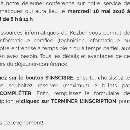
 à notre déjeuner-conférence sur notre service d
matiques qui aura lieu le
mercredi 18 mai 2016 
 de 8 h à 11 h
.
essources informatiques de Kezber vous permet d
formatique certifiée (technicien informatique o
otre entreprise à temps plein ou à temps partiel, au
en avez besoin. Tous les détails et avantages de c
ors du déjeuner-conférence.
uez sur le bouton S’INSCRIRE
. Ensuite, choisissez l
s souhaitez réserver (maximum 2 billets pa
 COMPLÉTER
. Enfin, remplissez le formulaire d
iption et
cliquez sur TERMINER L’INSCRIPTION
pou
rs de l’événement!