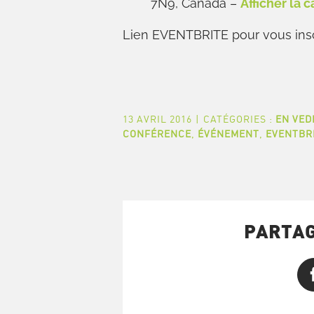
7N9, Canada –
Afficher la c
Lien EVENTBRITE pour vous insc
13 AVRIL 2016
|
CATÉGORIES :
EN VED
CONFÉRENCE
,
ÉVÉNEMENT
,
EVENTBR
PARTAG