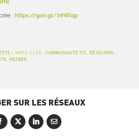
arte
rire :
https://goo.gl/78Wlqp
ETTE
|
MOTS-CLÉS :
COMMUNAUTÉ TIC
,
DÉJEUNER-
ITE
,
KEZBER
ER SUR LES RÉSEAUX
Facebook
X
LinkedIn
Courriel